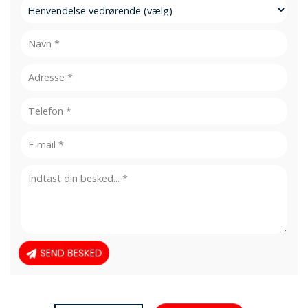
Emne
Personlig
info