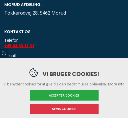
MORUD AFDELING:
Tokkerodvej 28, 5462 Morud
KONTAKT OS
Telefon:
+45 64 80 11 31
E-mail:
kontor@klodan.dk
CVR: 34710813
VI BRUGER COOKIES!
MEDLEM AF
Vi benytter cookies for at give dig den bedst mulige oplevelse.
More info
ACCEPTER COOKIES
AFVIS COOKIES
Copyright © 2026 - Rasmussen & Co. ApS Rørteknik
, CVR 34710813