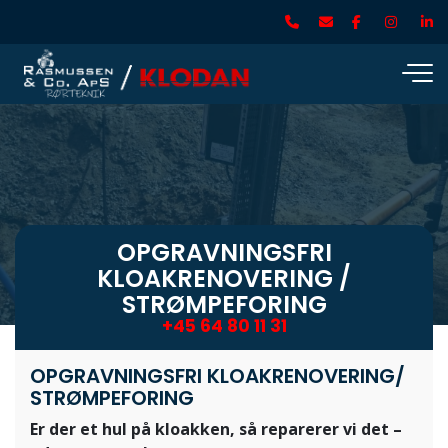
Gå
til
hovedindhold
OPGRAVNINGSFRI
KLOAKRENOVERING /
STRØMPEFORING
+45 64 80 11 31
OPGRAVNINGSFRI KLOAKRENOVERING/
STRØMPEFORING
E​r der et hul på kloakken, så reparerer vi det –