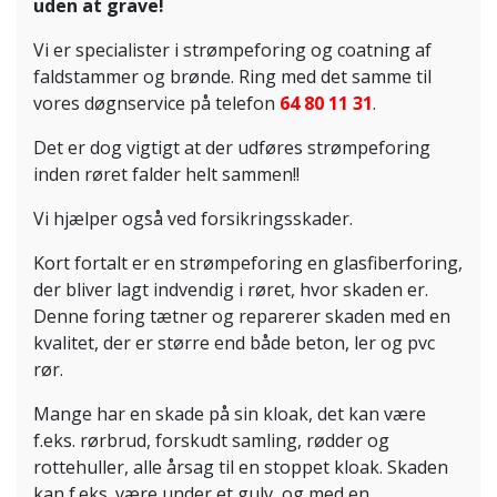
uden at grave!
Vi er specialister i strømpeforing og coatning af
faldstammer og brønde. ​Ring med det samme til
vores døgnservice på telefon
64 80 11 31
.
​Det er dog vigtigt at der udføres strømpeforing
inden røret falder helt sammen!!
Vi hjælper også ved forsikringsskader.
​Kort fortalt er en strømpeforing en glasfiberforing,
der bliver lagt indvendig i røret, hvor skaden er.
Denne foring tætner og reparerer skaden med en
kvalitet, der er større end både beton, ler og pvc
rør.
​Mange har en skade på sin kloak, det kan være
f.eks. rørbrud, forskudt samling, rødder og
rottehuller, alle årsag til en stoppet kloak. Skaden
kan f.eks. være under et gulv, og med en