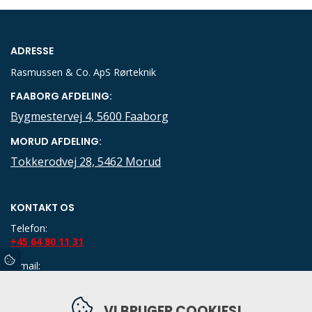
ADRESSE
Rasmussen & Co. ApS Rørteknik
FAABORG AFDELING:
Bygmestervej 4, 5600 Faaborg
MORUD AFDELING:
Tokkerodvej 28, 5462 Morud
KONTAKT OS
Telefon:
+45 64 80 11 31
E-mail:
kontor@klodan.dk
CVR: 34710813
VI BRUGER COOKIES!